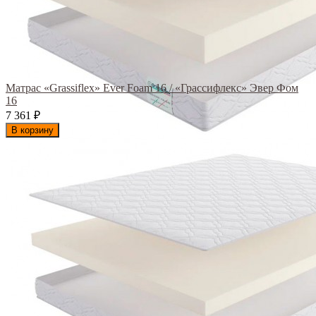
Матрас «Grassiflex» Ever Foam 16 / «Грассифлекс» Эвер Фом
16
7 361
₽
В корзину