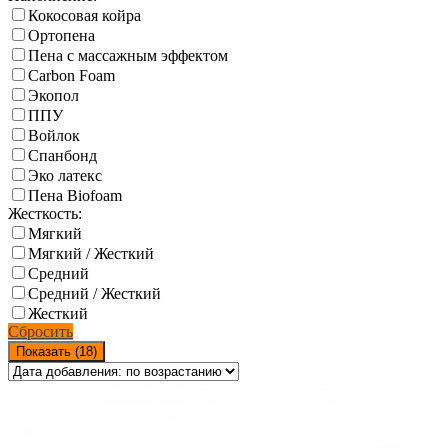
Кокосовая койра
Ортопена
Пена с массажным эффектом
Carbon Foam
Экопол
ППУ
Войлок
Спанбонд
Эко латекс
Пена Biofoam
Жесткость:
Мягкий
Мягкий / Жесткий
Средний
Средний / Жесткий
Жесткий
Сбросить
Показать (
18
)