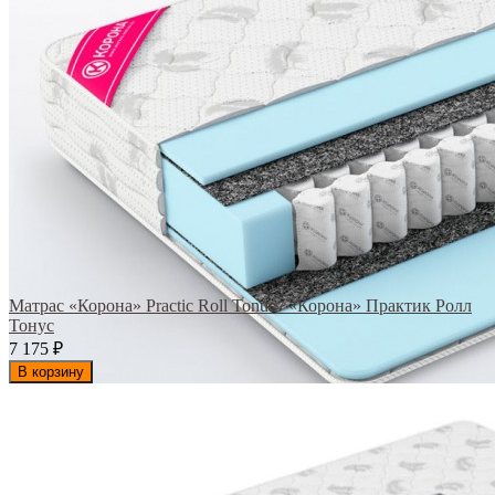
Матрас «Корона» Practic Roll Tonus / «Корона» Практик Ролл
Тонус
7 175
₽
В корзину