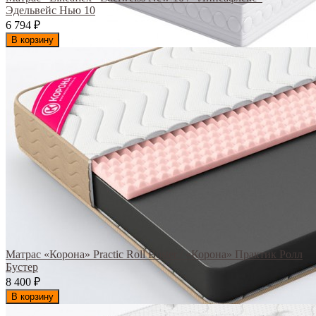
Эдельвейс Нью 10
6 794
₽
В корзину
Матрас «Корона» Practic Roll Buster / «Корона» Практик Ролл
Бустер
8 400
₽
В корзину