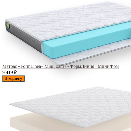
Матрас «FormLinea» MiniFoam / «ФормЛиния» МиниФом
9 419
₽
В корзину