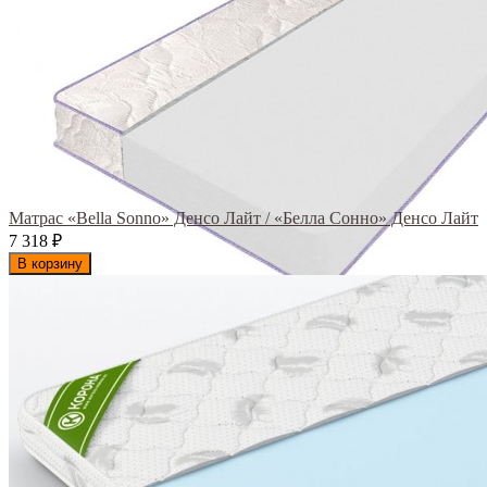
Матрас «Bella Sonno» Денсо Лайт / «Белла Сонно» Денсо Лайт
7 318
₽
В корзину