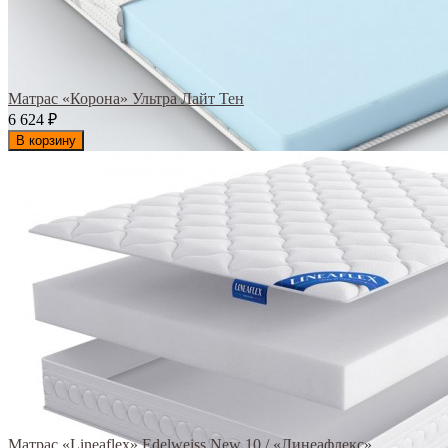
Матрас «Корона» Ультра Лайт Тен
6 624
₽
В корзину
Матрас «Lineaflex» Edelweiss New 10 / «Линеафлекс»