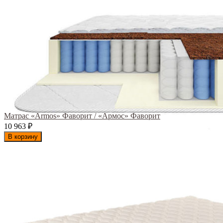
Матрас «Armos» Фаворит / «Армос» Фаворит
10 963
₽
В корзину