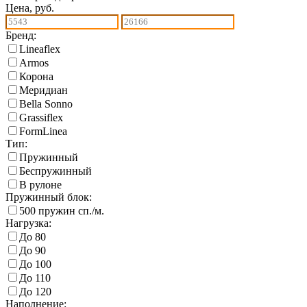
Цена, руб.
Бренд:
Lineaflex
Armos
Корона
Меридиан
Bella Sonno
Grassiflex
FormLinea
Тип:
Пружинный
Беспружинный
В рулоне
Пружинный блок:
500 пружин сп./м.
Нагрузка:
До 80
До 90
До 100
До 110
До 120
Наполнение: