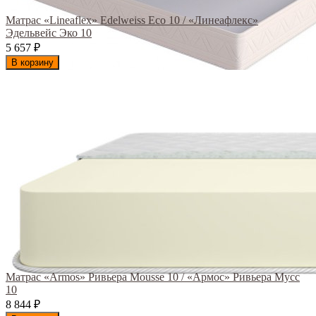
Матрас «Lineaflex» Edelweiss Eco 10 / «Линеафлекс»
Эдельвейс Эко 10
5 657
₽
В корзину
Матрас «Armos» Ривьера Mousse 10 / «Армос» Ривьера Мусс
10
8 844
₽