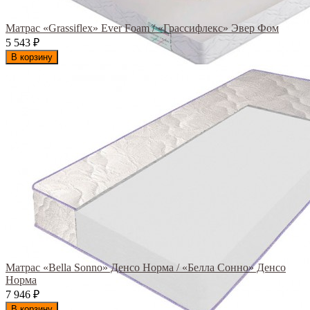
Матрас «Grassiflex» Ever Foam / «Грассифлекс» Эвер Фом
5 543
₽
В корзину
Матрас «Bella Sonno» Денсо Норма / «Белла Сонно» Денсо
Норма
7 946
₽
В корзину