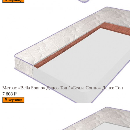
Матрас «Bella Sonno» Денсо Топ / «Белла Сонно» Денсо Топ
7 608
₽
В корзину