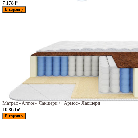
7 178
₽
В корзину
Матрас «Armos» Лакшери / «Армос» Лакшери
10 860
₽
В корзину