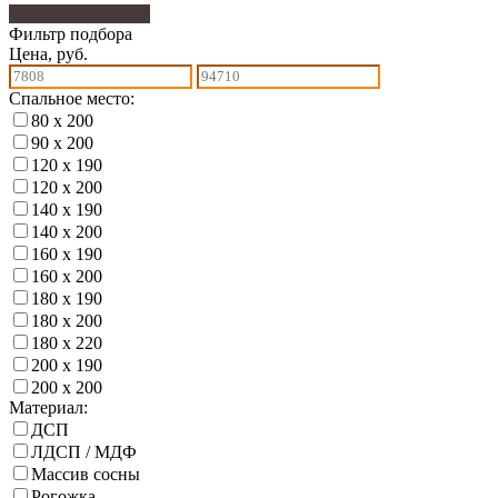
Фильтр подбора
53
Фильтр подбора
Цена, руб.
Спальное место:
80 х 200
90 х 200
120 х 190
120 х 200
140 х 190
140 х 200
160 х 190
160 х 200
180 х 190
180 х 200
180 х 220
200 х 190
200 х 200
Материал:
ДСП
ЛДСП / МДФ
Массив сосны
Рогожка