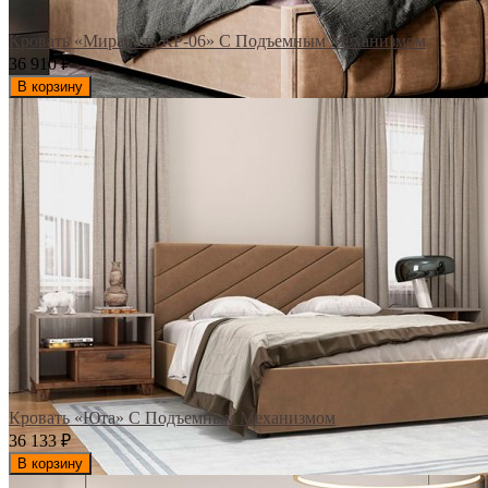
Кровать «Мирабель КР-06» С Подъемным Механизмом
36 910
₽
В корзину
Кровать «Юта» С Подъемным Механизмом
36 133
₽
В корзину