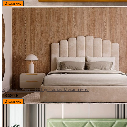
В корзину
Кровать «Арко» С Подъемным Механизмом
48 580
₽
В корзину