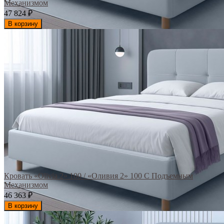
Механизмом
47 824
₽
В корзину
Кровать «Olivia 2» 100 / «Оливия 2» 100 С Подъемным
Механизмом
46 363
₽
В корзину