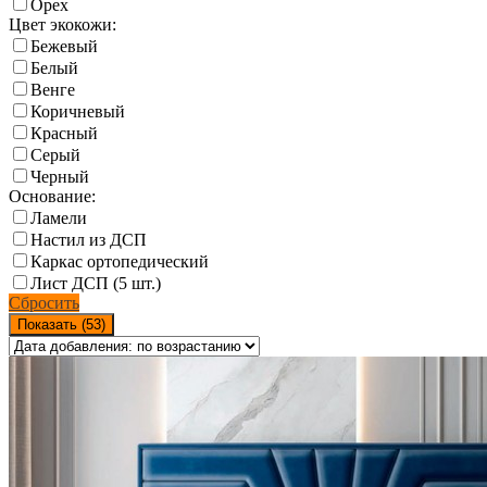
Орех
Цвет экокожи:
Бежевый
Белый
Венге
Коричневый
Красный
Серый
Черный
Основание:
Ламели
Настил из ДСП
Каркас ортопедический
Лист ДСП (5 шт.)
Сбросить
Показать (
53
)