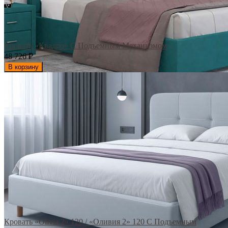
Кровать «Квадро» С Подъемным Механизмом
48 726
₽
В корзину
Кровать «Olivia 2» 120 / «Оливия 2» 120 С Подъемным