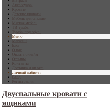
Матрасы
Аксессуары
Кровати
Детские кровати
Мебель для спальни
Мягкая мебель
ТВ-тумбы
Тумбы под обувь
Меню
Магазин
Блог
О нас
Оплата онлайн
Отзывы
Контакты
Доставка и оплата
Личный кабинет
Вход
Регистрация
Двуспальные кровати с
ящиками