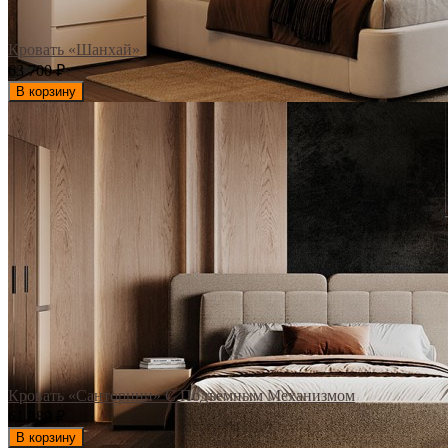
Кровать «Шанхай»
63 700
₽
В корзину
Кровать «Санторини» С Подъемным Механизмом
61 880
₽
В корзину