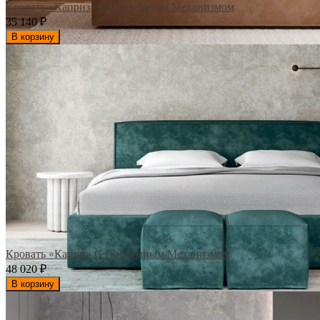
Кровать «Каприз» С Подъемным Механизмом
35 140
₽
В корзину
Кровать «Капри» С Подъемным Механизмом
48 020
₽
В корзину