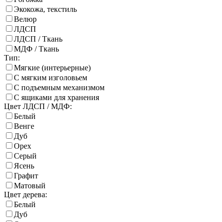
Экокожа, текстиль
Велюр
ЛДСП
ЛДСП / Ткань
МДФ / Ткань
Тип:
Мягкие (интерьерные)
С мягким изголовьем
С подъемным механизмом
С ящиками для хранения
Цвет ЛДСП / МДФ:
Белый
Венге
Дуб
Орех
Серый
Ясень
Графит
Матовый
Цвет дерева:
Белый
Дуб