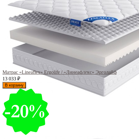
Матрас «Lineaflex» Ergolife / «Линеафлекс» Эрголайф
13 033
₽
В корзину