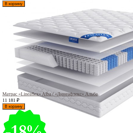
В корзину
Матрас «Lineaflex» Alba / «Линеафлекс» Альба
11 181
₽
В корзину