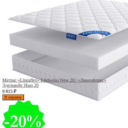
Матрас «Lineaflex» Edelweiss New 20 / «Линеафлекс»
Эдельвейс Нью 20
9 815
₽
В корзину