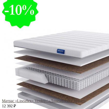
Матрас «Lineaflex» Verdeo / «Линеафлекс» Вердео
12 392
₽