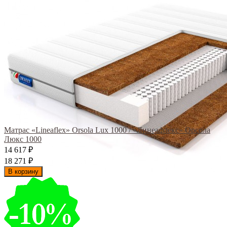
Матрас «Lineaflex» Orsola Lux 1000 / «Линеафлекс» Орсола
Люкс 1000
14 617
₽
18 271
₽
В корзину