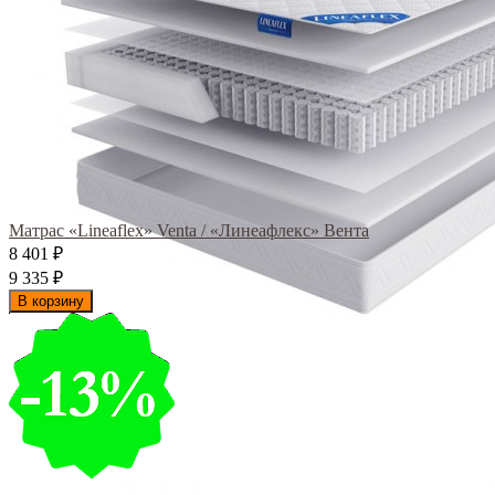
Матрас «Lineaflex» Venta / «Линеафлекс» Вента
8 401
₽
9 335
₽
В корзину