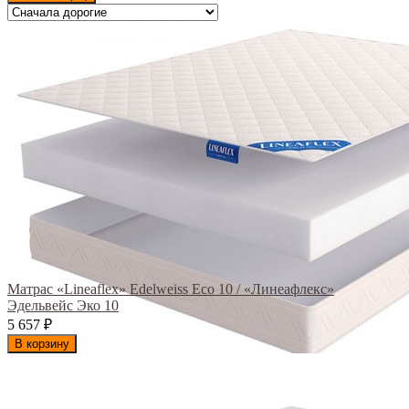
Матрас «Lineaflex» Edelweiss Eco 10 / «Линеафлекс»
Эдельвейс Эко 10
5 657
₽
В корзину