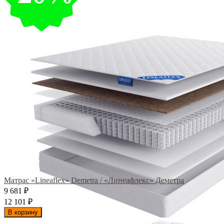
Матрас «Lineaflex» Demetra / «Линеафлекс» Деметра
9 681
₽
12 101
₽
В корзину