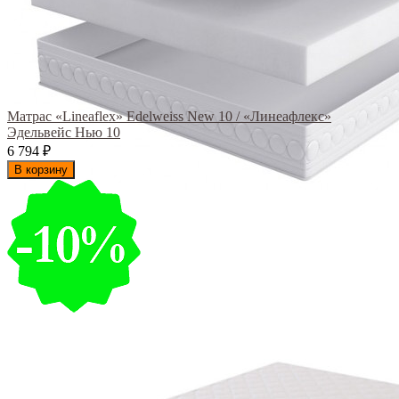
Матрас «Lineaflex» Edelweiss New 10 / «Линеафлекс»
Эдельвейс Нью 10
6 794
₽
В корзину