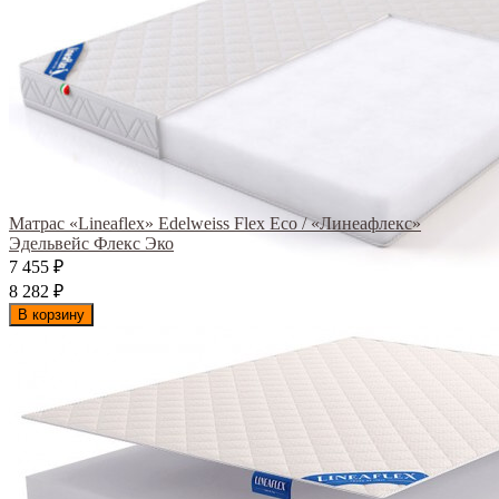
Матрас «Lineaflex» Edelweiss Flex Eco / «Линеафлекс»
Эдельвейс Флекс Эко
7 455
₽
8 282
₽
В корзину