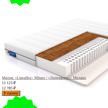
Матрас «Lineaflex» Milano / «Линеафлекс» Милано
11 123
₽
12 785
₽
В корзину