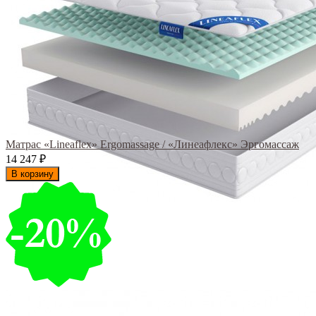
Матрас «Lineaflex» Ergomassage / «Линеафлекс» Эргомассаж
14 247
₽
В корзину