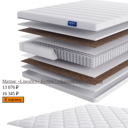
Матрас «Lineaflex» Bertina / «Линеафлекс» Бертина
13 076
₽
16 345
₽
В корзину