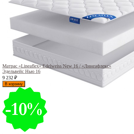
Матрас «Lineaflex» Edelweiss New 16 / «Линеафлекс»
Эдельвейс Нью 16
9 232
₽
В корзину