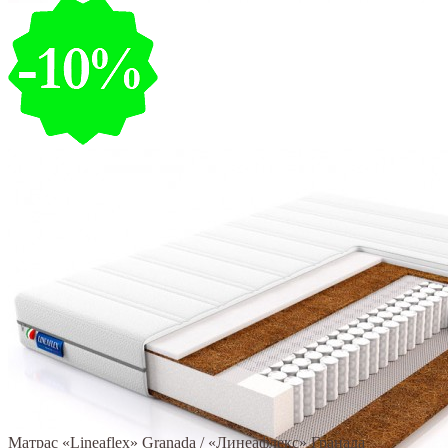
Матрас «Lineaflex» Granada / «Линеафлекс» Гранада