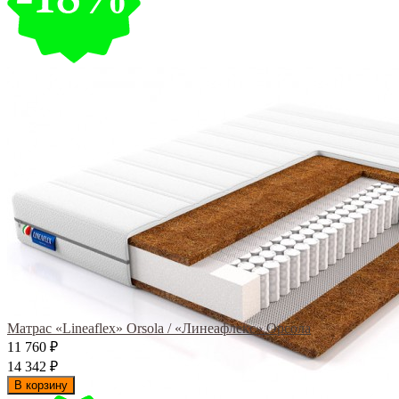
Матрас «Lineaflex» Orsola / «Линеафлекс» Орсола
11 760
₽
14 342
₽
В корзину