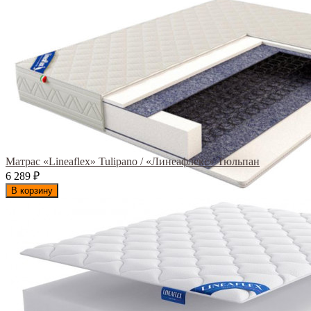
Матрас «Lineaflex» Tulipano / «Линеафлекс» Тюльпан
6 289
₽
В корзину