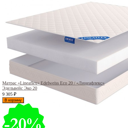
Матрас «Lineaflex» Edelweiss Eco 20 / «Линеафлекс»
Эдельвейс Эко 20
9 305
₽
В корзину