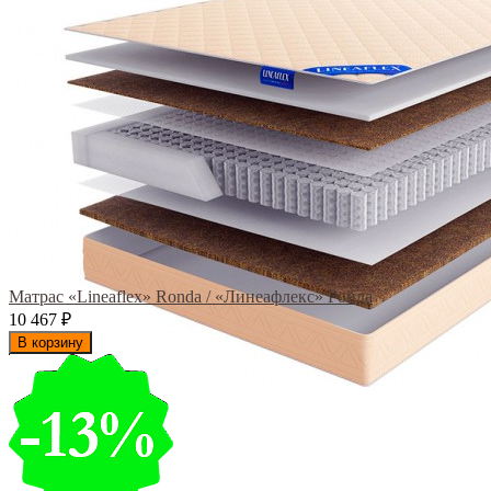
Матрас «Lineaflex» Ronda / «Линеафлекс» Ронда
10 467
₽
В корзину