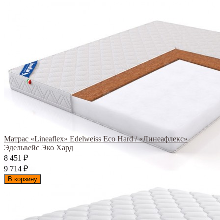
Матрас «Lineaflex» Edelweiss Eco Hard / «Линеафлекс»
Эдельвейс Эко Хард
8 451
₽
9 714
₽
В корзину