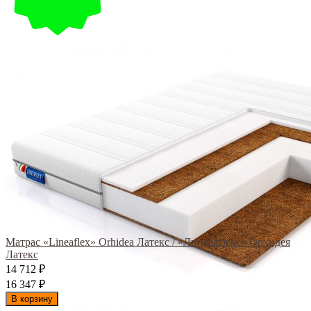
Матрас «Lineaflex» Orhidea Латекс / «Линеафлекс» Орхидея
Латекс
14 712
₽
16 347
₽
В корзину