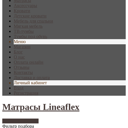
Матрасы
Аксессуары
Кровати
Детские кровати
Мебель для спальни
Мягкая мебель
ТВ-тумбы
Тумбы под обувь
Меню
Магазин
Блог
О нас
Оплата онлайн
Отзывы
Контакты
Доставка и оплата
Личный кабинет
Вход
Регистрация
Матрасы Lineaflex
Фильтр подбора
84
Фильтр подбора