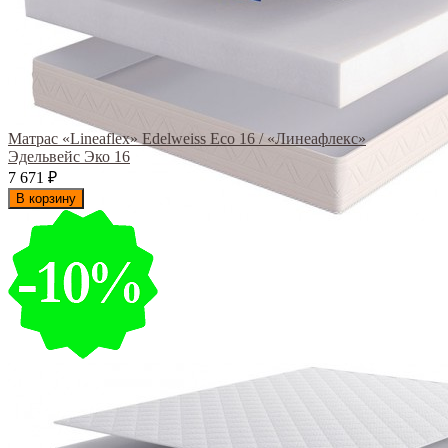
Матрас «Lineaflex» Edelweiss Eco 16 / «Линеафлекс»
Эдельвейс Эко 16
7 671
₽
В корзину