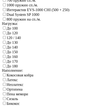
700 пружин сп./м.
1000 пружин сп./м.
Интерактив EVS-1000 CHI (500 + 250)
Dual System SP 1000
800 пружин на сп./м.
Нагрузка:
До 100
До 120
120 / 140
До 130
До 140
До 150
До 160
До 170
До 180
Наполнение:
Кокосовая койра
Латекс
Неолатекс
Ортопена
Пена мемори
Сизаль
Бикокос