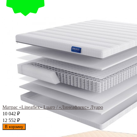
Матрас «Lineaflex» Luaro / «Линеафлекс» Луаро
10 042
₽
12 552
₽
В корзину