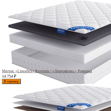
Матрас «Lineaflex» Rovenna / «Линеафлекс» Ровенна
14 754
₽
В корзину