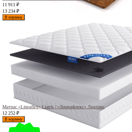
11 911
₽
13 234
₽
В корзину
Матрас «Lineaflex» Liatris / «Линеафлекс» Лиатрис
12 252
₽
В корзину