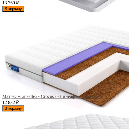
13 769
₽
В корзину
Матрас «Lineaflex» Crocus / «Линеафлекс» Крокус
12 832
₽
В корзину