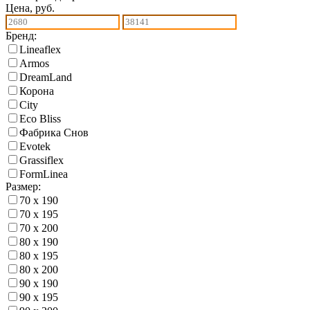
Цена, руб.
Бренд:
Lineaflex
Armos
DreamLand
Корона
City
Eco Bliss
Фабрика Снов
Еvotek
Grassiflex
FormLinea
Размер:
70 х 190
70 х 195
70 х 200
80 х 190
80 х 195
80 х 200
90 х 190
90 х 195