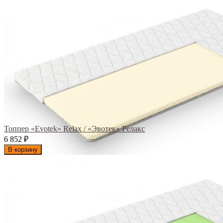
Топпер «Evotek» Relax / «Эвотек» Релакс
6 852
₽
В корзину