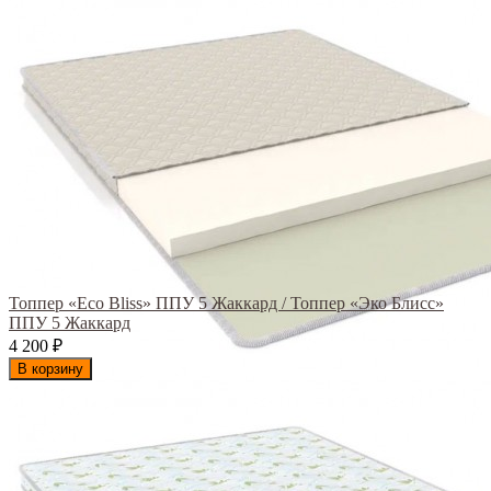
Топпер «Eco Bliss» ППУ 5 Жаккард / Топпер «Эко Блисс»
ППУ 5 Жаккард
4 200
₽
В корзину