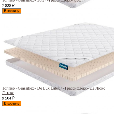
Топпер «Grassiflex» Soft / «Грассифлекс» Софт
7 828
₽
В корзину
Топпер «Grassiflex» De Lux Latex / «Грассифлекс» Де Люкс
Латекс
9 504
₽
В корзину