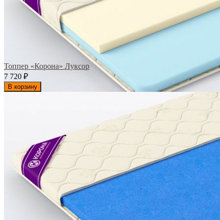
Топпер «Корона» Луксор
7 720
₽
В корзину