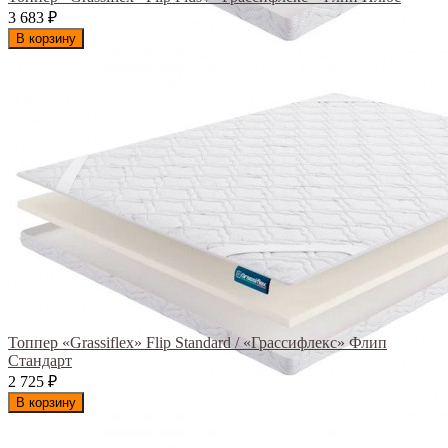
3 683
₽
В корзину
Топпер «Grassiflex» Flip Standard / «Грассифлекс» Флип
Стандарт
2 725
₽
В корзину