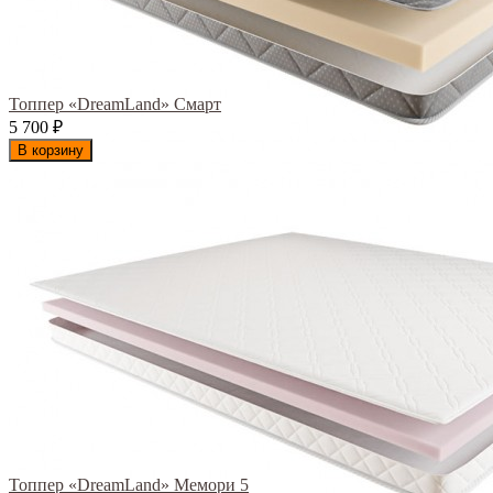
Топпер «DreamLand» Смарт
5 700
₽
В корзину
Топпер «DreamLand» Мемори 5