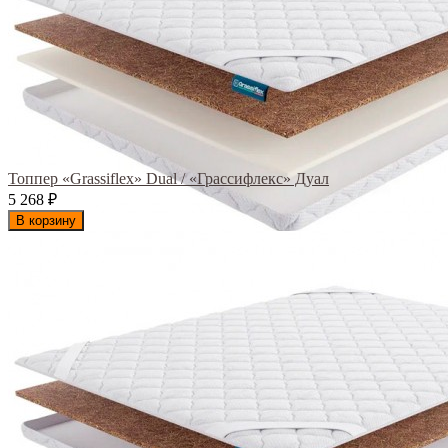
Топпер «Grassiflex» Dual / «Грассифлекс» Дуал
5 268
₽
В корзину