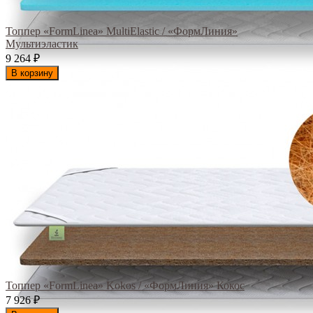
Топпер «FormLinea» MultiElastic / «ФормЛиния»
Мультиэластик
9 264
₽
В корзину
Топпер «FormLinea» Kokos / «ФормЛиния» Кокос
7 926
₽