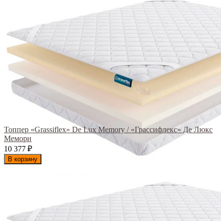
Топпер «Grassiflex» De Lux Memory / «Грассифлекс» Де Люкс
Мемори
10 377
₽
В корзину