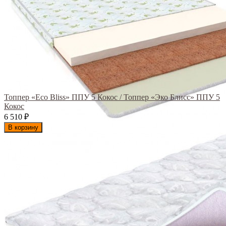
Топпер «Eco Bliss» ППУ 5 Кокос / Топпер «Эко Блисс» ППУ 5
Кокос
6 510
₽
В корзину