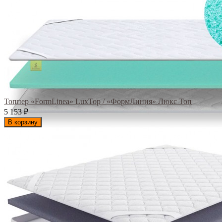
Топпер «FormLinea» LuxTop / «ФормЛиния» Люкс Топ
5 153
₽
В корзину