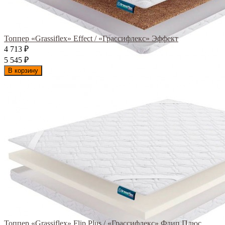
Топпер «Grassiflex» Effect / «Грассифлекс» Эффект
4 713
₽
5 545
₽
В корзину
Топпер «Grassiflex» Flip Plus / «Грассифлекс» Флип Плюс