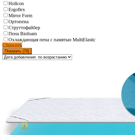
Hollcon
Ergoflex
Mirror Form
Ортопена
Струттофайбер
Пена Biofoam
Охлаждающая пена с памятью MultiElastic
Сбросить
Показать (
70
)