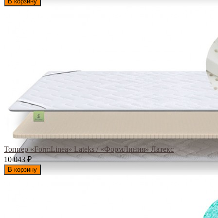
В корзину
Топпер «FormLinea» Lateks / «ФормЛиния» Латекс
10 043
₽
В корзину