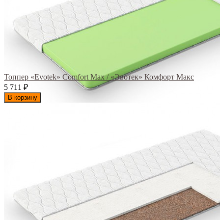
Топпер «Evotek» Comfort Max / «Эвотек» Комфорт Макс
5 711
₽
В корзину