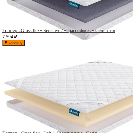
Топпер «Grassiflex» Sensitive / «Грассифлекс» Сенситив
7 594
₽
В корзину