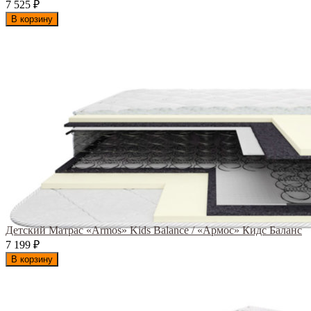
7 525
₽
В корзину
Детский Матрас «Armos» Kids Balance / «Армос» Кидс Баланс
7 199
₽
В корзину