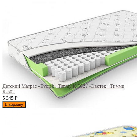
Детский Матрас «Evotek» Timmy К-502 / «Эвотек» Тимми
К-502
5 345
₽
В корзину