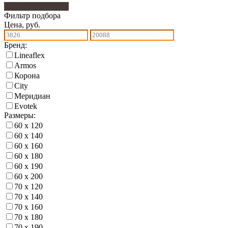
Фильтр подбора
13
Фильтр подбора
Цена, руб.
Бренд:
Lineaflex
Armos
Корона
City
Меридиан
Еvotek
Размеры:
60 х 120
60 х 140
60 х 160
60 х 180
60 х 190
60 х 200
70 х 120
70 х 140
70 х 160
70 х 180
70 х 190