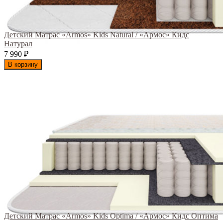
Детский Матрас «Armos» Kids Natural / «Армос» Кидс
Натурал
7 990
₽
В корзину
Детский Матрас «Armos» Kids Optima / «Армос» Кидс Оптима