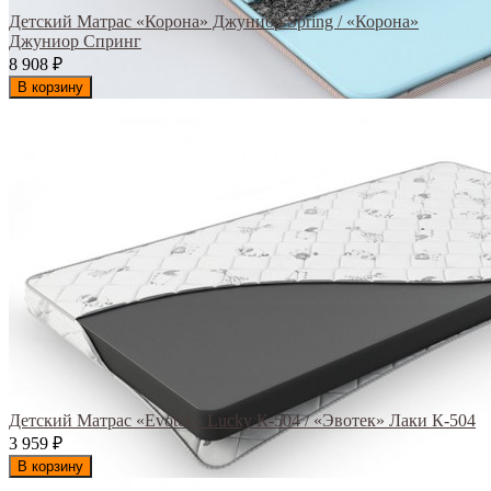
Детский Матрас «Корона» Джуниор Spring / «Корона»
Джуниор Спринг
8 908
₽
В корзину
Детский Матрас «Evotek» Lucky К-504 / «Эвотек» Лаки К-504
3 959
₽
В корзину