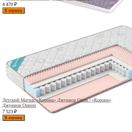
4 470
₽
В корзину
Детский Матрас «Корона» Джуниор Orion / «Корона»
Джуниор Орион
7 523
₽
В корзину