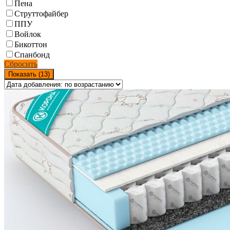
Пена
Струттофайбер
ППУ
Войлок
Бикоттон
Спанбонд
Сбросить
Показать (
13
)