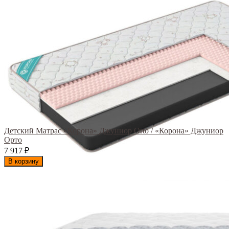
Детский Матрас «Корона» Джуниор Orto / «Корона» Джуниор
Орто
7 917
₽
В корзину