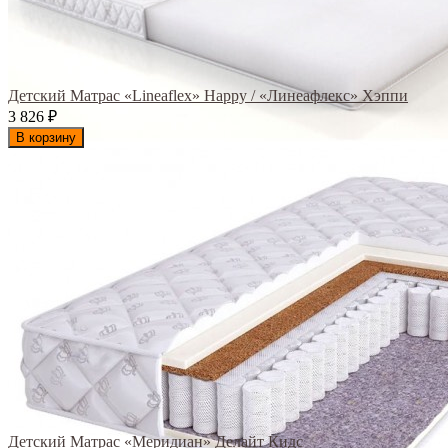
Детский Матрас «Lineaflex» Happy / «Линеафлекс» Хэппи
3 826
₽
В корзину
Детский Матрас «Меридиан» Делайт Кидс