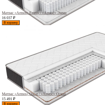
Матрас «Armos» Emmy / «Армос» Эмми
16 037
₽
В корзину
Матрас «Armos» Oscar / «Армос» Оскар
15 491
₽
В корзину