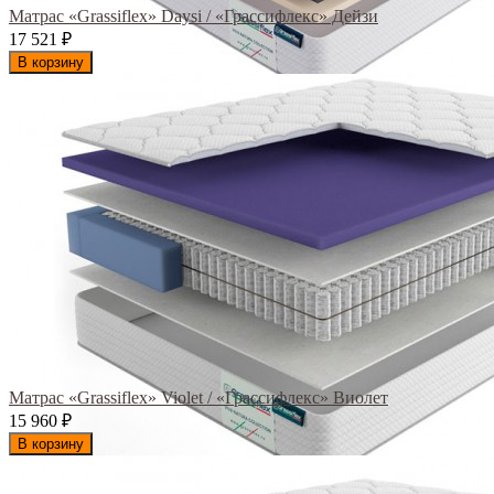
Матрас «Grassiflex» Daysi / «Грассифлекс» Дейзи
17 521
₽
В корзину
Матрас «Grassiflex» Violet / «Грассифлекс» Виолет
15 960
₽
В корзину