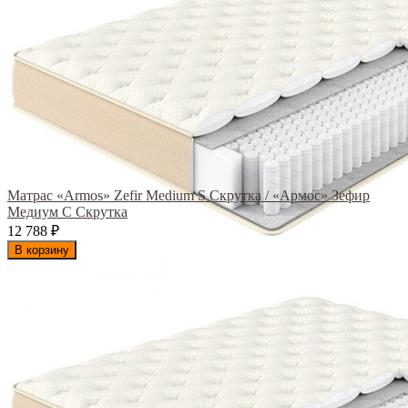
Матрас «Armos» Zefir Medium S Скрутка / «Армос» Зефир
Медиум С Скрутка
12 788
₽
В корзину