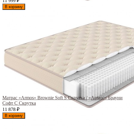
11 999
₽
В корзину
Матрас «Armos» Brownie Soft S Скрутка / «Армос» Брауни
Софт С Скрутка
11 878
₽
В корзину