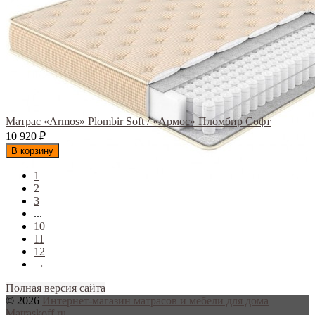
Матрас «Armos» Plombir Soft / «Армос» Пломбир Софт
10 920
₽
В корзину
1
2
3
...
10
11
12
→
Полная версия сайта
© 2026
Интернет-магазин матрасов и мебели для дома
Matraskoff.ru