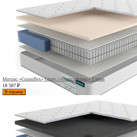
Матрас «Grassiflex» Glory / «Грассифлекс» Глори
18 587
₽
В корзину