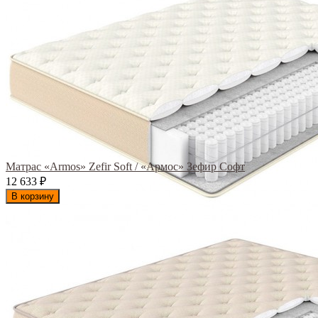
Матрас «Armos» Zefir Soft / «Армос» Зефир Софт
12 633
₽
В корзину