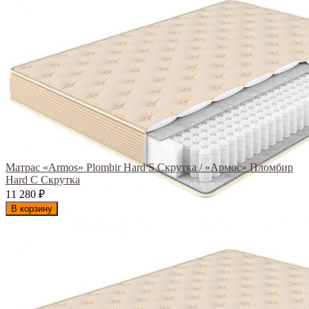
Матрас «Armos» Plombir Hard S Скрутка / «Армос» Пломбир
Hard С Скрутка
11 280
₽
В корзину