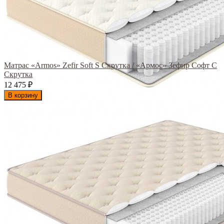
Матрас «Armos» Zefir Soft S Скрутка / «Армос» Зефир Софт С
Скрутка
12 475
₽
В корзину