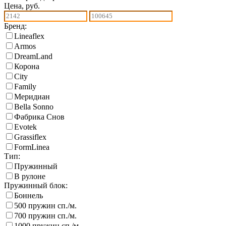
Цена, руб.
Бренд:
Lineaflex
Armos
DreamLand
Корона
City
Family
Меридиан
Bella Sonno
Фабрика Снов
Еvotek
Grassiflex
FormLinea
Тип:
Пружинный
В рулоне
Пружинный блок:
Боннель
500 пружин сп./м.
700 пружин сп./м.
1000 пружин сп./м.