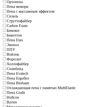
Ортопена
Пена мемори
Пена с массажным эффектом
Сизаль
Струттофайбер
Carbon Foam
Бикокос
Бикоттон
Пена Elax
Экопол
ППУ
Войлок
Форплит
Холлофайбер
Спанбонд
Пена Evatech
Пена Ergoflex
Пена Biofoam
Охлаждающая пена с памятью MultiElastic
Пена Grafit
Hollcon
Ватин
Металлическая рамка