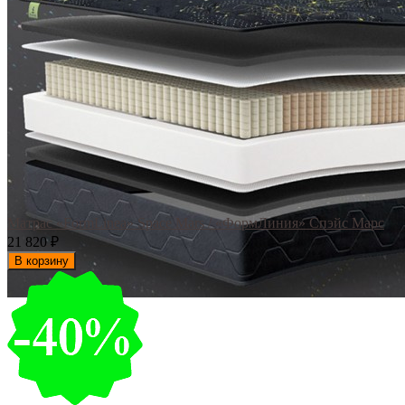
Матрас «FormLinea» Space Mars / «ФормЛиния» Спэйс Марс
21 820
₽
В корзину