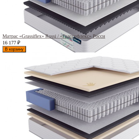
Матрас «Grassiflex» Rossi / «Грассифлекс» Росси
16 177
₽
В корзину