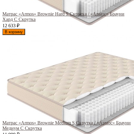
Матрас «Armos» Brownie Hard S Скрутка / «Армос» Брауни
Хард С Скрутка
12 633
₽
В корзину
Матрас «Armos» Brownie Medium S Скрутка / «Армос» Брауни
Медиум С Скрутка