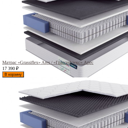
Матрас «Grassiflex» Ares / «Грассифлекс» Арес
17 390
₽
В корзину