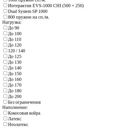
Интерактив EVS-1000 CHI (500 + 250)
Dual System SP 1000
800 пружин на сп./м.
Нагрузка:
До 90
До 100
До 110
До 120
120 / 140
До 125
До 130
До 140
До 150
До 160
До 170
До 180
До 200
Без ограничения
Наполнение:
Кокосовая койра
Латекс
Неолатекс