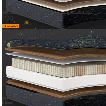
Матрас «FormLinea» Space Saturn / «ФормЛиния» Спэйс
Сатурн
19 510
₽
В корзину
Матрас «FormLinea» Space Venera / «ФормЛиния» Спэйс
Венера