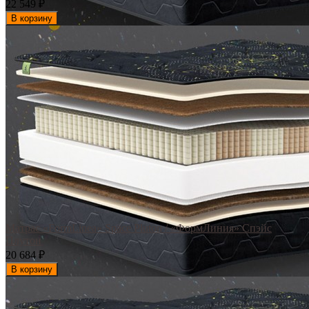
22 549
₽
В корзину
Матрас «FormLinea» Space Pluton / «ФормЛиния» Спэйс
Плутон
20 684
₽
В корзину