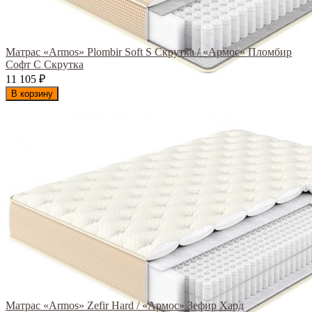
Матрас «Armos» Plombir Soft S Скрутка / «Армос» Пломбир
Софт С Скрутка
11 105
₽
В корзину
Матрас «Armos» Zefir Hard / «Армос» Зефир Хард