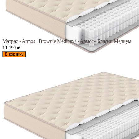
Матрас «Armos» Brownie Medium / «Армос» Брауни Медиум
11 795
₽
В корзину