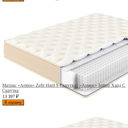
Матрас «Armos» Zefir Hard S Скрутка / «Армос» Зефир Хард С
Скрутка
13 397
₽
В корзину