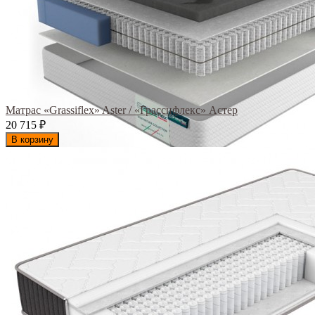
Матрас «Grassiflex» Aster / «Грассифлекс» Астер
20 715
₽
В корзину