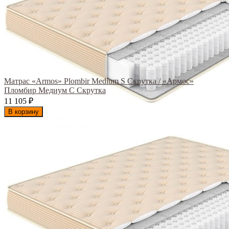
Матрас «Armos» Plombir Medium S Скрутка / «Армос»
Пломбир Медиум С Скрутка
11 105
₽
В корзину