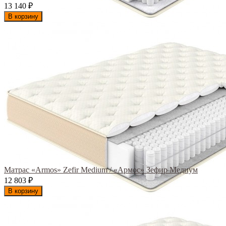
13 140
₽
В корзину
Матрас «Armos» Zefir Medium / «Армос» Зефир Медиум
12 803
₽
В корзину