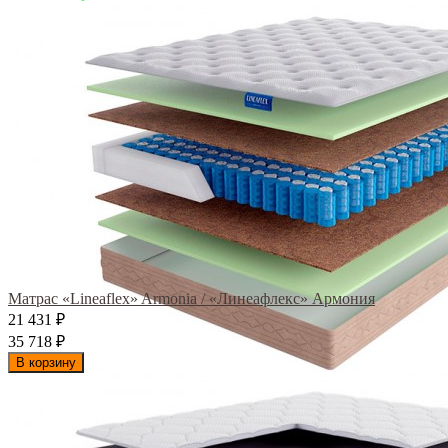
Матрас «Lineaflex» Armonia / «Линеафлекс» Армония
21 431
₽
35 718
₽
В корзину