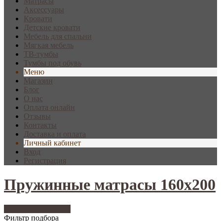
Матрасы
Аксессуары
Кровати
Детские кровати
Мебель для спальни
Мягкая мебель
ТВ-тумбы
Тумбы под обувь
Меню
Магазин
Блог
О нас
Оплата онлайн
Отзывы
Контакты
Доставка и оплата
Личный кабинет
Вход
Регистрация
Пружинные матрасы 160х200
Фильтр подбора
351
Фильтр подбора