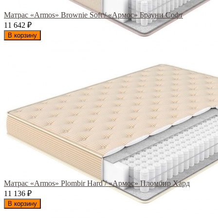
Матрас «Armos» Brownie Soft / «Армос» Брауни Софт
11 642
₽
В корзину
Матрас «Armos» Plombir Hard / «Армос» Пломбир Хард
11 136
₽
В корзину