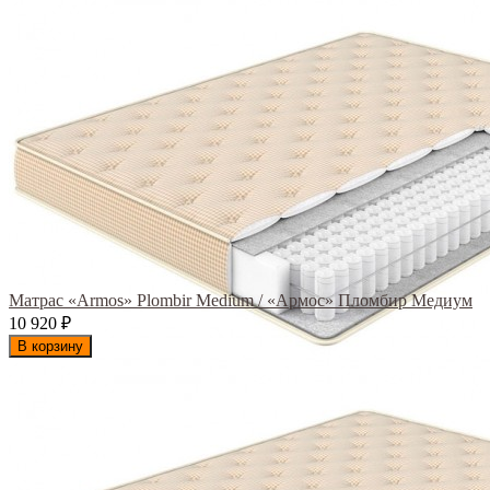
Матрас «Armos» Plombir Medium / «Армос» Пломбир Медиум
10 920
₽
В корзину