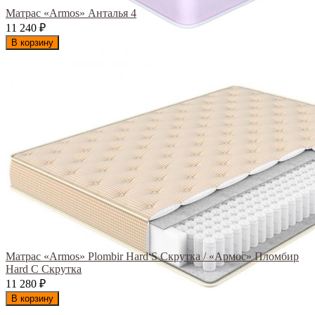
Матрас «Armos» Анталья 4
11 240
₽
В корзину
Матрас «Armos» Plombir Hard S Скрутка / «Армос» Пломбир
Hard С Скрутка
11 280
₽
В корзину