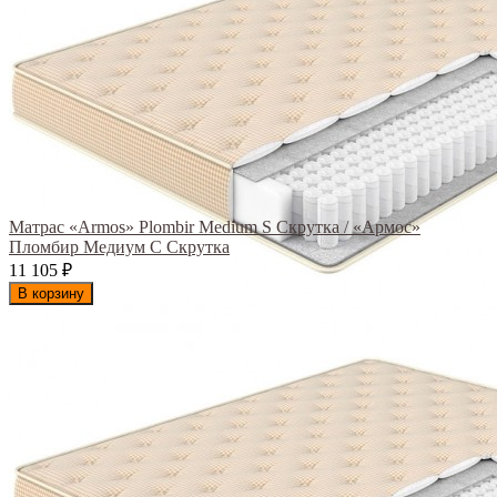
Матрас «Armos» Plombir Medium S Скрутка / «Армос»
Пломбир Медиум С Скрутка
11 105
₽
В корзину