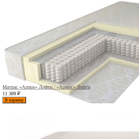
Матрас «Armos» Лофти / «Армос» Лофти
11 389
₽
В корзину