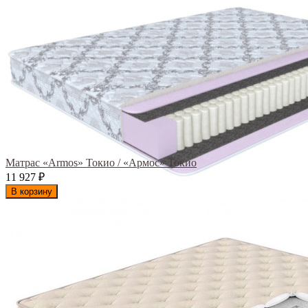
Матрас «Armos» Токио / «Армос» Токио
11 927
₽
В корзину