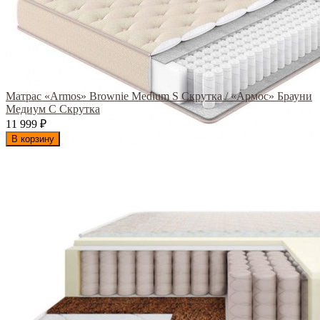
Матрас «Armos» Brownie Medium S Скрутка / «Армос» Брауни
Медиум С Скрутка
11 999
₽
В корзину