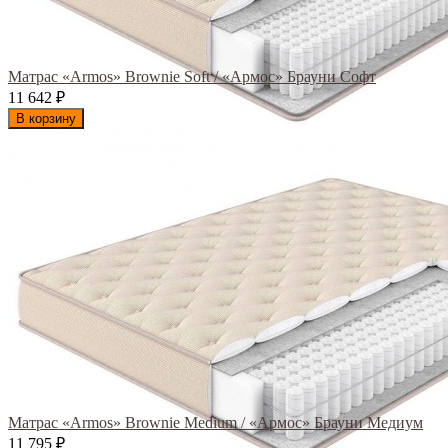
Матрас «Armos» Brownie Soft / «Армос» Брауни Софт
11 642
₽
В корзину
Матрас «Armos» Brownie Medium / «Армос» Брауни Медиум
11 795
₽