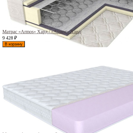
Матрас «Armos» Хард / «Армос» Хард
9 428
₽
В корзину