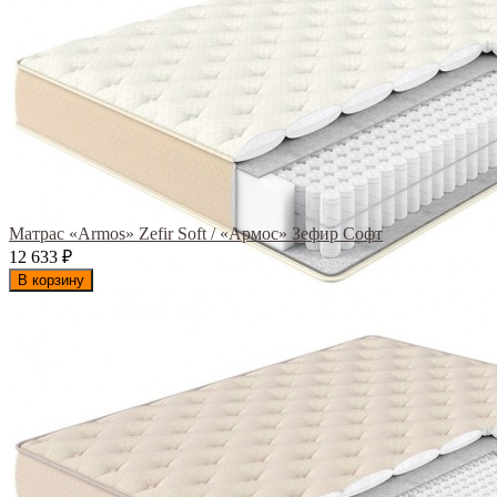
Матрас «Armos» Zefir Soft / «Армос» Зефир Софт
12 633
₽
В корзину