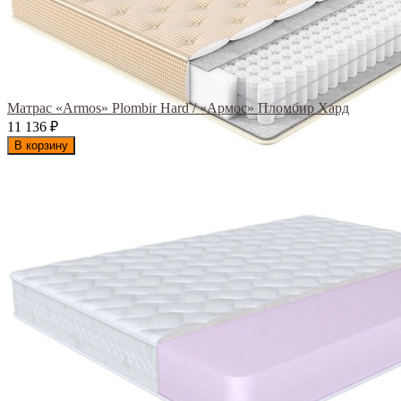
Матрас «Armos» Plombir Hard / «Армос» Пломбир Хард
11 136
₽
В корзину