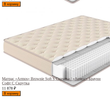
В корзину
Матрас «Armos» Brownie Soft S Скрутка / «Армос» Брауни
Софт С Скрутка
11 878
₽
В корзину