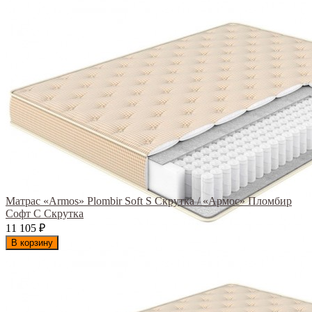
Матрас «Armos» Plombir Soft S Скрутка / «Армос» Пломбир
Софт С Скрутка
11 105
₽
В корзину