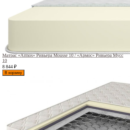
Матрас «Armos» Ривьера Mousse 10 / «Армос» Ривьера Мусс
10
8 844
₽
В корзину