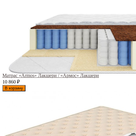
Матрас «Armos» Лакшери / «Армос» Лакшери
10 860
₽
В корзину