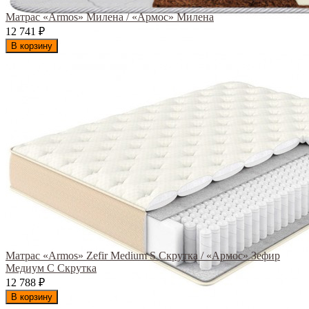
Матрас «Armos» Милена / «Армос» Милена
12 741
₽
В корзину
Матрас «Armos» Zefir Medium S Скрутка / «Армос» Зефир
Медиум С Скрутка
12 788
₽
В корзину