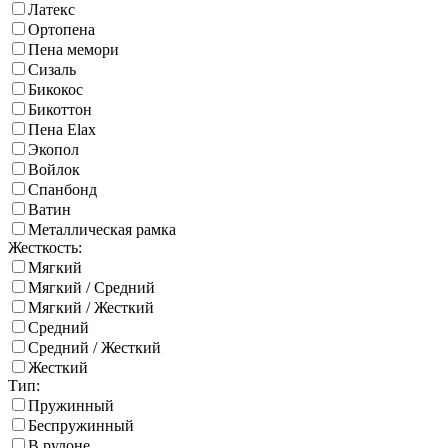
Латекс
Ортопена
Пена мемори
Сизаль
Бикокос
Бикоттон
Пена Elax
Экопол
Войлок
Спанбонд
Ватин
Металлическая рамка
Жесткость:
Мягкий
Мягкий / Средний
Мягкий / Жесткий
Средний
Средний / Жесткий
Жесткий
Тип:
Пружинный
Беспружинный
В рулоне