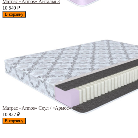
Матрас «Armos» Анталья 3
10 549
₽
В корзину
Матрас «Armos» Сеул / «Армос» Сеул
10 827
₽
В корзину