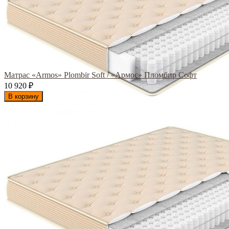
Матрас «Armos» Plombir Soft / «Армос» Пломбир Софт
10 920
₽
В корзину