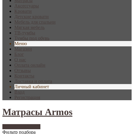
Матрасы
Аксессуары
Кровати
Детские кровати
Мебель для спальни
Мягкая мебель
ТВ-тумбы
Тумбы под обувь
Меню
Магазин
Блог
О нас
Оплата онлайн
Отзывы
Контакты
Доставка и оплата
Личный кабинет
Вход
Регистрация
Матрасы Armos
Фильтр подбора
73
Фильтр подбора