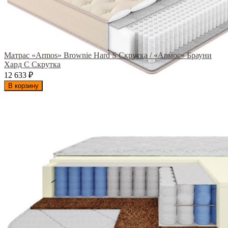
Матрас «Armos» Brownie Hard S Скрутка / «Армос» Брауни
Хард С Скрутка
12 633
₽
В корзину