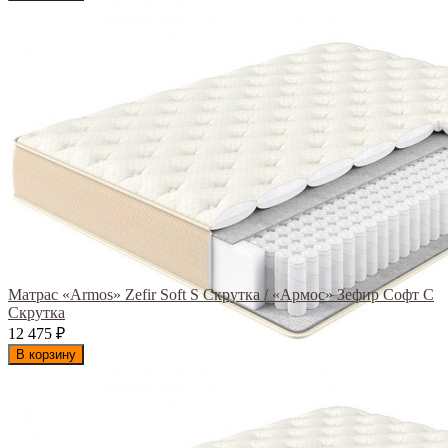
Матрас «Armos» Zefir Soft S Скрутка / «Армос» Зефир Софт С
Скрутка
12 475
₽
В корзину