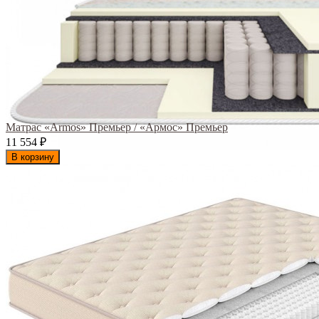
Матрас «Armos» Премьер / «Армос» Премьер
11 554
₽
В корзину