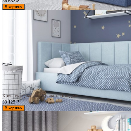
36 652
₽
В корзину
Кровать «Quadra» / Кровать «Квадра»
33 125
₽
В корзину