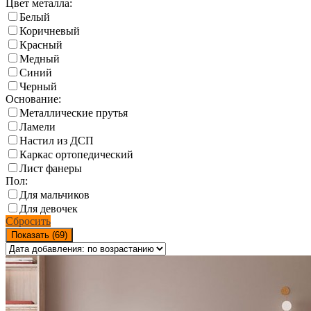
Цвет металла:
Белый
Коричневый
Красный
Медный
Синий
Черный
Основание:
Металлические прутья
Ламели
Настил из ДСП
Каркас ортопедический
Лист фанеры
Пол:
Для мальчиков
Для девочек
Сбросить
Показать (
69
)