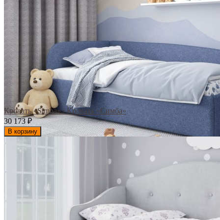
Кровать «Simba» / Кровать «Симба»
30 173
₽
В корзину