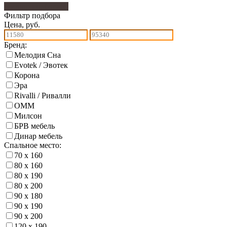
Фильтр подбора
69
Фильтр подбора
Цена, руб.
Бренд:
Мелодия Сна
Evotek / Эвотек
Корона
Эра
Rivalli / Ривалли
ОММ
Милсон
БРВ мебель
Динар мебель
Спальное место:
70 х 160
80 х 160
80 х 190
80 х 200
90 х 180
90 х 190
90 х 200
120 х 190