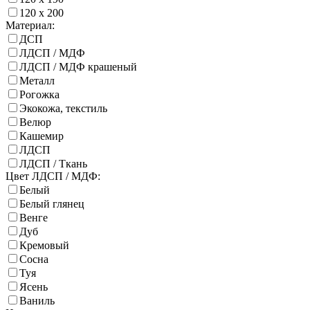
120 х 200
Материал:
ДСП
ЛДСП / МДФ
ЛДСП / МДФ крашеный
Металл
Рогожка
Экокожа, текстиль
Велюр
Кашемир
ЛДСП
ЛДСП / Ткань
Цвет ЛДСП / МДФ:
Белый
Белый глянец
Венге
Дуб
Кремовый
Сосна
Туя
Ясень
Ваниль