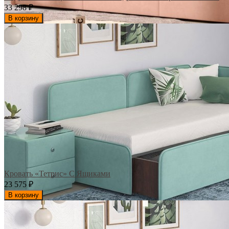
33 298
₽
В корзину
Кровать «Тетрис» С Ящиками
23 575
₽
В корзину