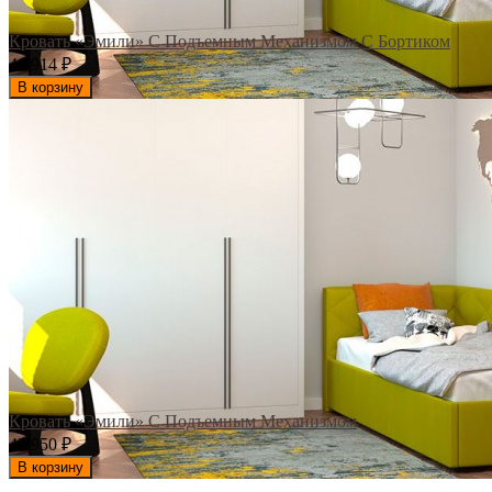
Кровать «Эмили» С Подъемным Механизмом С Бортиком
46 914
₽
В корзину
Кровать «Эмили» С Подъемным Механизмом
42 950
₽
В корзину