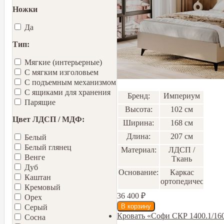
Ножки
Да
Тип:
Мягкие (интерьерные)
С мягким изголовьем
С подъемным механизмом
С ящиками для хранения
Бренд:
Империум
Парящие
Высота:
102 см
Цвет ЛДСП / МДФ:
Ширина:
168 см
Длина:
207 см
Белый
Белый глянец
Материал:
ЛДСП /
Венге
Ткань
Дуб
Основание:
Каркас
Каштан
ортопедический
Кремовый
36 400
₽
Орех
Серый
Кровать «Софи СКР 1400.1/16
Сосна