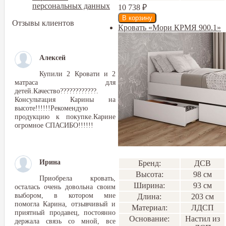
персональных данных
10 738
₽
Отзывы клиентов
Кровать «Мори КРМЯ 900.1»
Алексей
Купили 2 Кровати и 2
матраса для
детей.Качество????????????.
Консультация Карины на
высоте!!!!!!Рекомендую
продукцию к покупке.Карине
огромное СПАСИБО!!!!!!
Ирина
Бренд:
ДСВ
Высота:
98 см
Приобрела кровать,
Ширина:
93 см
осталась очень довольна своим
выбором, в котором мне
Длина:
203 см
помогла Карина, отзывчивый и
Материал:
ЛДСП
приятный продавец, постоянно
Основание:
Настил из
держала связь со мной, все