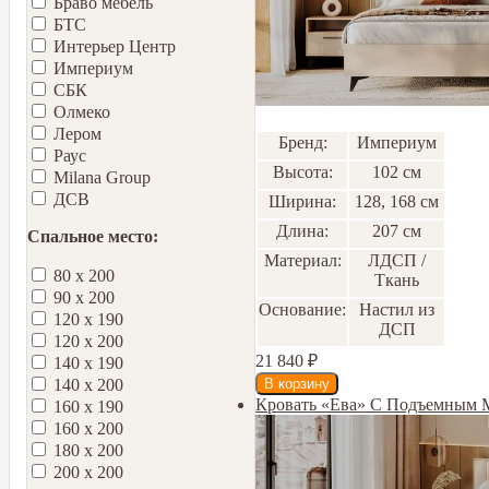
Браво мебель
БТС
Интерьер Центр
Империум
СБК
Олмеко
Лером
Бренд:
Империум
Раус
Высота:
102 см
Milana Group
ДСВ
Ширина:
128, 168 см
Длина:
207 см
Спальное место:
Материал:
ЛДСП /
80 х 200
Ткань
90 х 200
Основание:
Настил из
120 х 190
ДСП
120 х 200
21 840
₽
140 х 190
140 х 200
Кровать «Ева» С Подъемным 
160 х 190
160 х 200
180 х 200
200 х 200