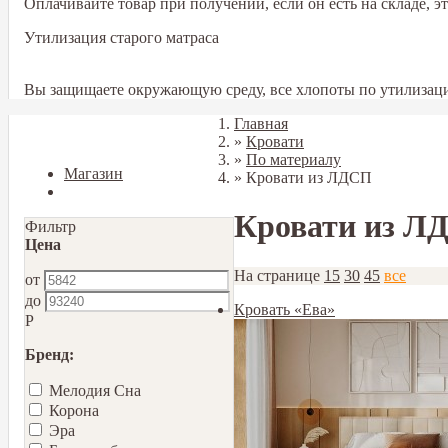
Оплачивайте товар при получении, если он есть на складе, 
Утилизация старого матраса
Вы защищаете окружающую среду, все хлопоты по утилизаци
Главная
Закрыть
»
Кровати
»
По материалу
Магазин
»
Кровати из ЛДСП
Блог
Кровати из Л
Фильтр
Цена
На странице
15
30
45
все
от
до
Кровать «Ева»
Р
Бренд:
Мелодия Сна
Корона
Эра