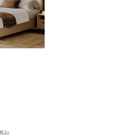
00.1»