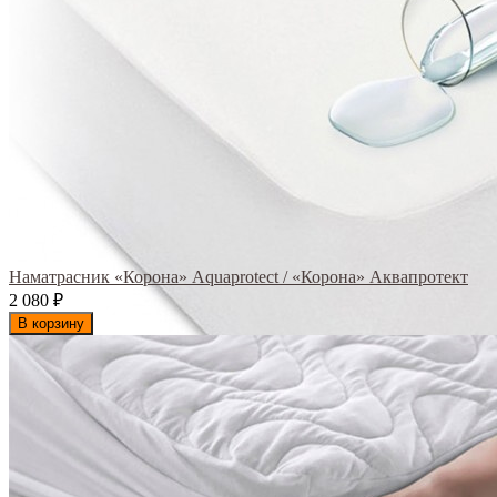
Наматрасник «Корона» Aquaprotect / «Корона» Аквапротект
2 080
₽
В корзину