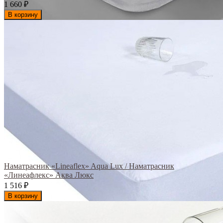
1 660
₽
В корзину
Наматрасник «Lineaflex» Aqua Lux / Наматрасник
«Линеафлекс» Аква Люкс
1 516
₽
В корзину