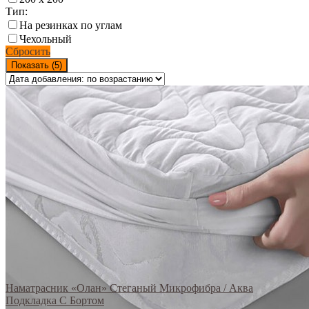
Тип:
На резинках по углам
Чехольный
Сбросить
Показать (
5
)
Наматрасник «Олан» Стеганый Микрофибра / Аква
Подкладка С Бортом