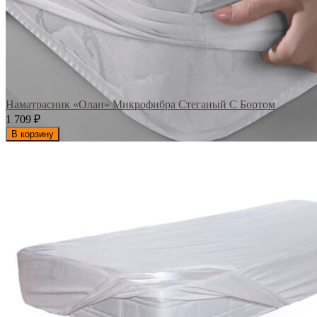
Наматрасник «Олан» Микрофибра Стеганый С Бортом
1 709
₽
В корзину