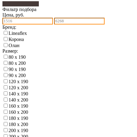
Фильтр подбора
5
Фильтр подбора
Цена, руб.
Бренд:
Lineaflex
Корона
Олан
Размер:
80 х 190
80 х 200
90 х 190
90 х 200
120 х 190
120 х 200
140 х 190
140 х 200
160 х 190
160 х 200
180 х 190
180 х 200
200 х 190
200 х 200