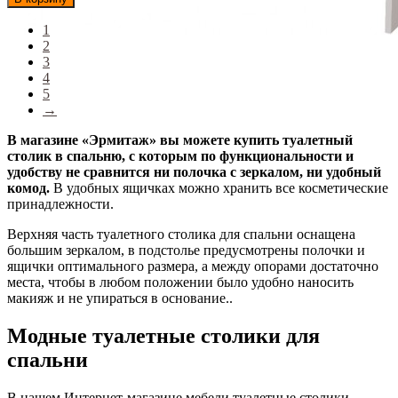
1
2
3
4
5
→
В магазине «Эрмитаж» вы можете купить туалетный
столик в спальню, с которым по функциональности и
удобству не сравнится ни полочка с зеркалом, ни удобный
комод.
В удобных ящичках можно хранить все косметические
принадлежности.
Верхняя часть туалетного столика для спальни оснащена
большим зеркалом, в подстолье предусмотрены полочки и
ящички оптимального размера, а между опорами достаточно
места, чтобы в любом положении было удобно наносить
макияж и не упираться в основание..
Модные туалетные столики для
спальни
В нашем Интернет-магазине мебели туалетные столики