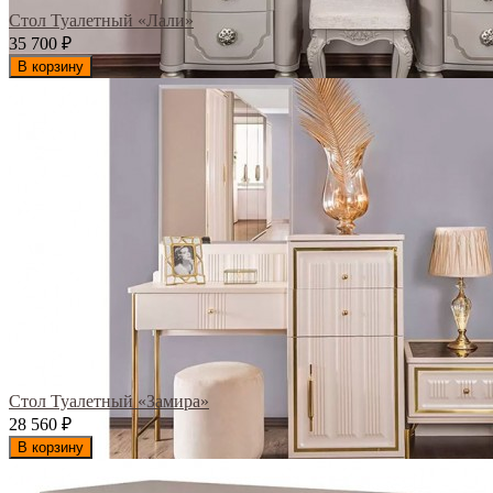
Стол Туалетный «Лали»
35 700
₽
В корзину
Стол Туалетный «Замира»
28 560
₽
В корзину