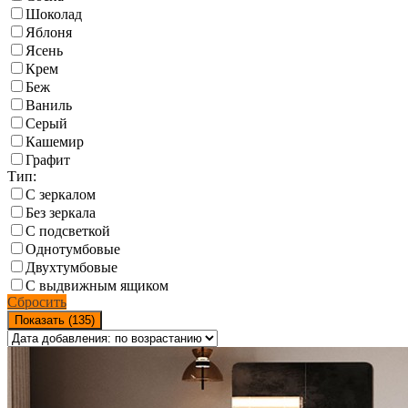
Шоколад
Яблоня
Ясень
Крем
Беж
Ваниль
Серый
Кашемир
Графит
Тип:
С зеркалом
Без зеркала
С подсветкой
Однотумбовые
Двухтумбовые
С выдвижным ящиком
Сбросить
Показать (
135
)