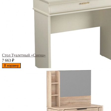
Стол Туалетный «Сиена»
7 663
₽
В корзину