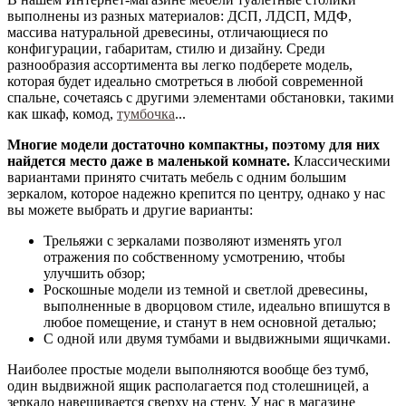
выполнены из разных материалов: ДСП, ЛДСП, МДФ,
массива натуральной древесины, отличающиеся по
конфигурации, габаритам, стилю и дизайну. Среди
разнообразия ассортимента вы легко подберете модель,
которая будет идеально смотреться в любой современной
спальне, сочетаясь с другими элементами обстановки, такими
как шкаф, комод,
тумбочка
...
Многие модели достаточно компактны, поэтому для них
найдется место даже в маленькой комнате.
Классическими
вариантами принято считать мебель с одним большим
зеркалом, которое надежно крепится по центру, однако у нас
вы можете выбрать и другие варианты:
Трельяжи с зеркалами позволяют изменять угол
отражения по собственному усмотрению, чтобы
улучшить обзор;
Роскошные модели из темной и светлой древесины,
выполненные в дворцовом стиле, идеально впишутся в
любое помещение, и станут в нем основной деталью;
С одной или двумя тумбами и выдвижными ящичками.
Наиболее простые модели выполняются вообще без тумб,
один выдвижной ящик располагается под столешницей, а
зеркало навешивается сверху на стену. У нас в магазине