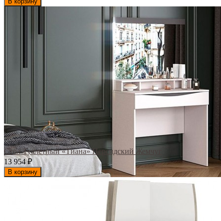
В корзину
Стол Туалетный «Тиана» Персидский Жемчуг
13 954
₽
В корзину