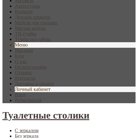
Матрасы
Аксессуары
Кровати
Детские кровати
Мебель для спальни
Мягкая мебель
ТВ-тумбы
Тумбы под обувь
Меню
Магазин
Блог
О нас
Оплата онлайн
Отзывы
Контакты
Доставка и оплата
Личный кабинет
Вход
Регистрация
Туалетные столики
С зеркалом
Без зеркала