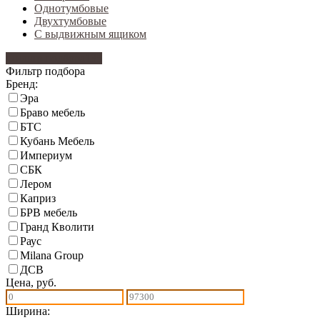
Однотумбовые
Двухтумбовые
С выдвижным ящиком
Фильтр подбора
135
Фильтр подбора
Бренд:
Эра
Браво мебель
БТС
Кубань Мебель
Империум
СБК
Лером
Каприз
БРВ мебель
Гранд Кволити
Раус
Milana Group
ДСВ
Цена, руб.
Ширина: