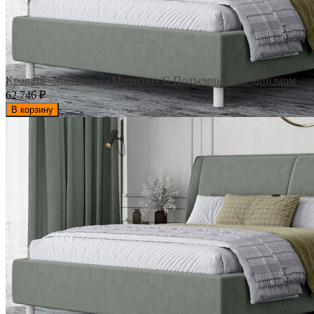
Кровать «Madison» / «Мэдисон» С Подъемным Механизмом
62 746
₽
В корзину