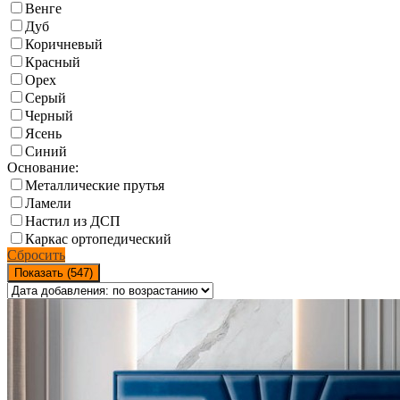
Венге
Дуб
Коричневый
Красный
Орех
Серый
Черный
Ясень
Синий
Основание:
Металлические прутья
Ламели
Настил из ДСП
Каркас ортопедический
Сбросить
Показать (
547
)