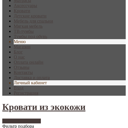
Матрасы
Аксессуары
Кровати
Детские кровати
Мебель для спальни
Мягкая мебель
ТВ-тумбы
Тумбы под обувь
Меню
Магазин
Блог
О нас
Оплата онлайн
Отзывы
Контакты
Доставка и оплата
Личный кабинет
Вход
Регистрация
Кровати из экокожи
Фильтр подбора
547
Фильтр подбора