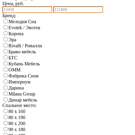
Цена, руб.
Бренд:
Мелодия Сна
Evotek / Эвотек
Корона
Эра
Rivalli / Ривалли
Браво мебель
БТС
Кубань Мебель
ОММ
Фабрика Снов
Империум
Дарина
Milana Group
Динар мебель
Спальное место:
80 х 160
80 х 190
80 х 200
90 х 180