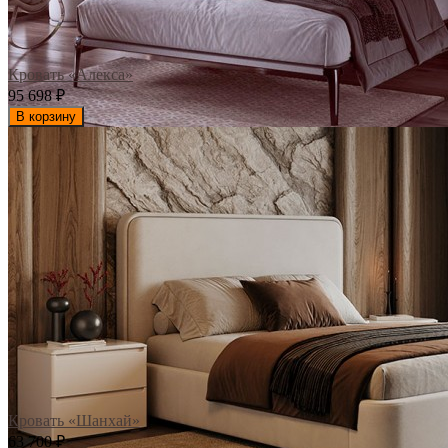
Кровать «Алекса»
95 698
₽
В корзину
Кровать «Шанхай»
63 700
₽