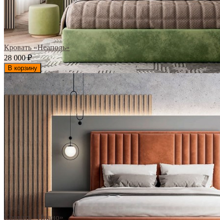
Кровать «Неаполь»
28 000
₽
В корзину
Кровать «Пиано»