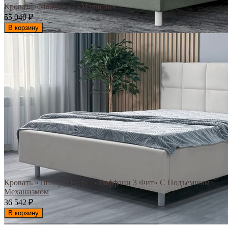
Кровать «Madison» / «Мэдисон»
55 040
₽
В корзину
Кровать «Tiffany 3 Feet» / «Тиффани 3 Фит» С Подъемным
Механизмом
36 542
₽
В корзину