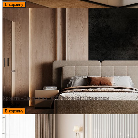
В корзину
Кровать «Санторини» С Подъемным Механизмом
61 880
₽
В корзину