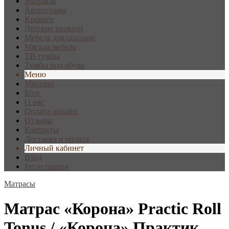
Матрасы
Аксессуары
Кровати
Детские кровати
Мебель для спальни
Мягкая мебель
ТВ-тумбы
Тумбы под обувь
Меню
Магазин
Блог
О нас
Оплата онлайн
Отзывы
Контакты
Доставка и оплата
Личный кабинет
Вход
Регистрация
Матрасы
Матрас «Корона» Practic Roll
Tonus / «Корона» Практик