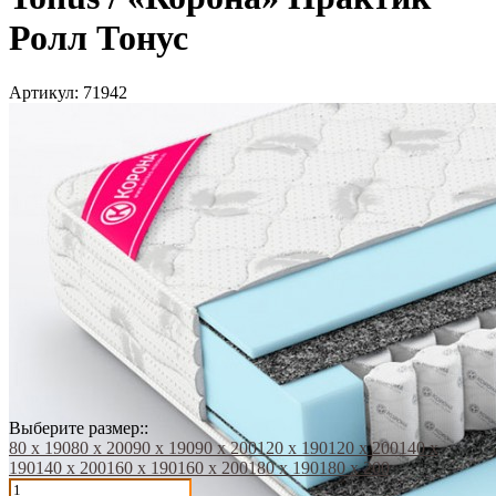
Ролл Тонус
Артикул:
71942
Выберите размер::
80 х 190
80 х 200
90 х 190
90 х 200
120 х 190
120 х 200
140 х
190
140 х 200
160 х 190
160 х 200
180 х 190
180 х 200