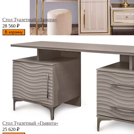
Стол Туалетный «Замира»
28 560
₽
В корзину
Стол Туалетный «Гравита»
25 620
₽