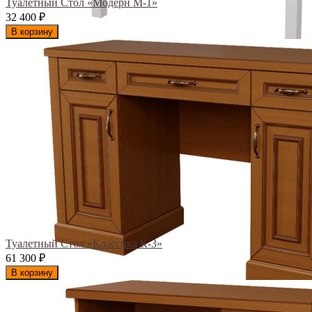
Туалетный Стол «Модерн М-1»
32 400
₽
В корзину
Туалетный Стол «Классика К-3»
61 300
₽
В корзину