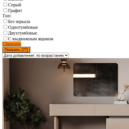
Серый
Графит
Тип:
Без зеркала
Однотумбовые
Двухтумбовые
С выдвижным ящиком
Сбросить
Показать (
77
)