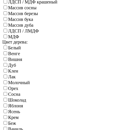
ЛДСП / МДФ крашеный
Массив сосны
Массив березы
Массив бука
Массив дуба
ЛДСП / ЛМДФ
МДФ
Цвет дерева:
Белый
Венге
Вишня
Дуб
Клен
Лак
Молочный
Орех
Сосна
Шоколад
Яблоня
Ясень
Крем
Беж
Ваниль