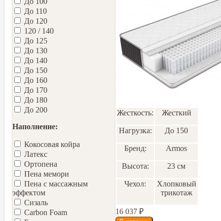
До 100
До 110
До 120
120 / 140
До 125
До 130
До 140
До 150
До 160
До 170
До 180
До 200
Жесткость:
Жесткий
Наполнение:
Нагрузка:
До 150
Кокосовая койра
Бренд:
Armos
Латекс
Ортопена
Высота:
23 см
Пена мемори
Чехол:
Хлопковый
Пена с массажным
трикотаж
эффектом
Сизаль
16 037
₽
Carbon Foam