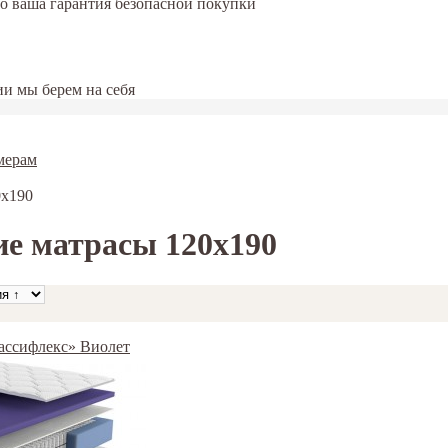
это ваша гарантия безопасной покупки
и мы берем на себя
мерам
0х190
е матрасы 120х190
Грассифлекс» Виолет