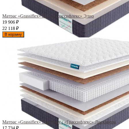
Матрас «Grassiflex» Elio / «Грассифлекс» Элио
19 906
₽
22 118
₽
В корзину
Матрас «Grassiflex» Discovery / «Грассифлекс» Дискавери
17 734
₽