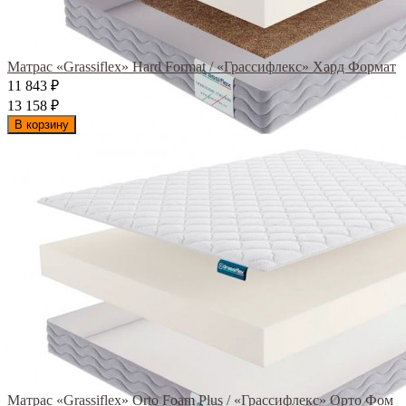
Матрас «Grassiflex» Hard Format / «Грассифлекс» Хард Формат
11 843
₽
13 158
₽
В корзину
Матрас «Grassiflex» Orto Foam Plus / «Грассифлекс» Орто Фом