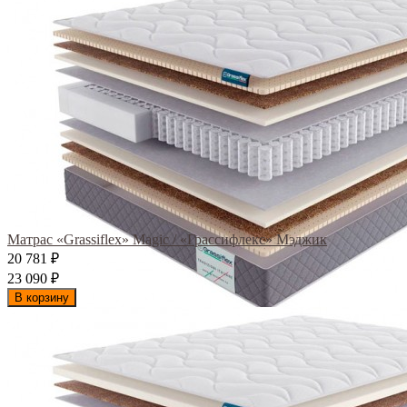
Матрас «Grassiflex» Magic / «Грассифлекс» Мэджик
20 781
₽
23 090
₽
В корзину