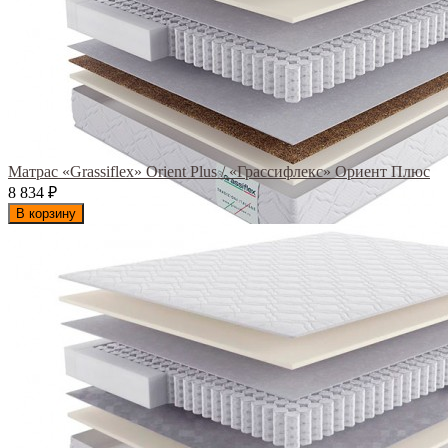
Матрас «Grassiflex» Orient Plus / «Грассифлекс» Ориент Плюс
8 834
₽
В корзину