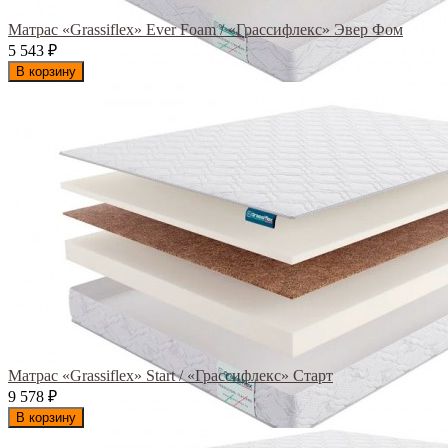
Матрас «Grassiflex» Ever Foam / «Грассифлекс» Эвер Фом
5 543
₽
В корзину
Матрас «Grassiflex» Start / «Грассифлекс» Старт
9 578
₽
В корзину