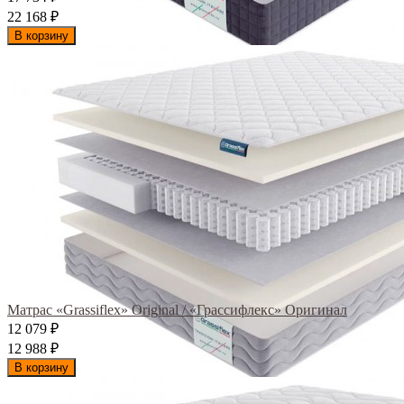
22 168
₽
В корзину
Матрас «Grassiflex» Original / «Грассифлекс» Оригинал
12 079
₽
12 988
₽
В корзину