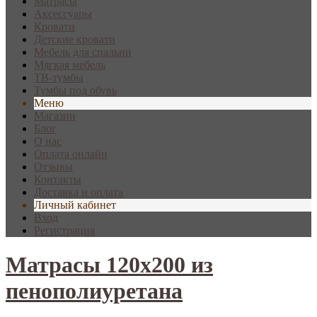
Матрасы
Аксессуары
Кровати
Детские кровати
Мебель для спальни
Мягкая мебель
ТВ-тумбы
Тумбы под обувь
Меню
Магазин
Блог
О нас
Оплата онлайн
Отзывы
Контакты
Доставка и оплата
Личный кабинет
Вход
Регистрация
Матрасы 120x200 из
пенополиуретана