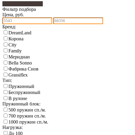
Фильтр подбора
112
Фильтр подбора
Цена, руб.
Бренд:
DreamLand
Корона
City
Family
Меридиан
Bella Sonno
Фабрика Снов
Grassiflex
Тип:
Пружинный
Беспружинный
В рулоне
Пружинный блок:
500 пружин сп./м.
700 пружин сп./м.
1000 пружин сп./м.
Нагрузка:
До 100