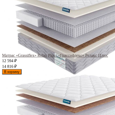
Матрас «Grassiflex» Relax Plus / «Грассифлекс» Релакс Плюс
12 594
₽
14 816
₽
В корзину