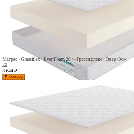
Матрас «Grassiflex» Ever Foam 20 / «Грассифлекс» Эвер Фом
20
8 644
₽
В корзину