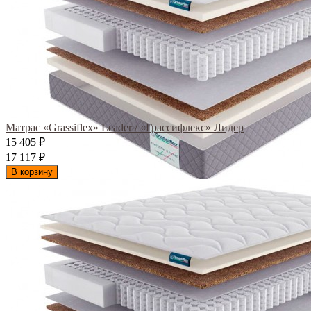
Матрас «Grassiflex» Leader / «Грассифлекс» Лидер
15 405
₽
17 117
₽
В корзину