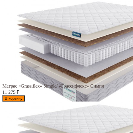
Матрас «Grassiflex» Simple/ «Грассифлекс» Симпл
11 275
₽
В корзину