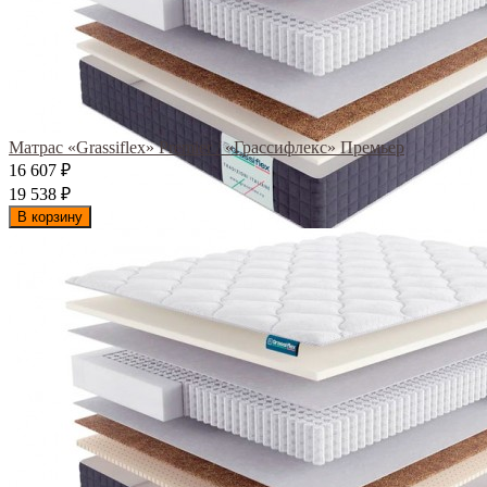
Матрас «Grassiflex» Premier / «Грассифлекс» Премьер
16 607
₽
19 538
₽
В корзину