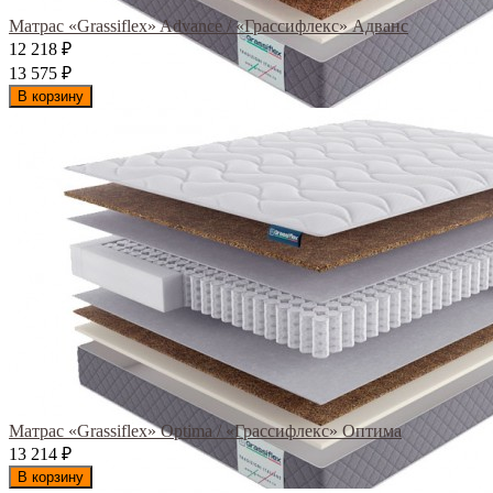
Матрас «Grassiflex» Advance / «Грассифлекс» Адванс
12 218
₽
13 575
₽
В корзину
Матрас «Grassiflex» Optima / «Грассифлекс» Оптима
13 214
₽
В корзину