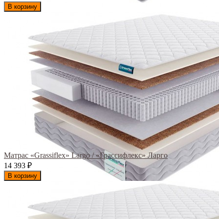
В корзину
Матрас «Grassiflex» Largo / «Грассифлекс» Ларго
14 393
₽
В корзину