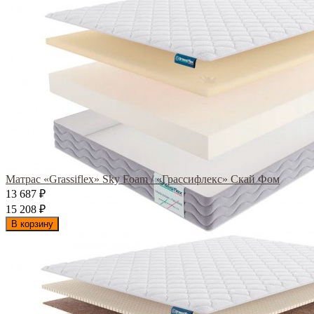
Матрас «Grassiflex» Sky Foam / «Грассифлекс» Скай Фом
13 687
₽
15 208
₽
В корзину