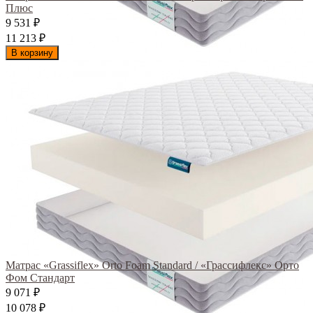
Плюс
9 531
₽
11 213
₽
В корзину
Матрас «Grassiflex» Orto Foam Standard / «Грассифлекс» Орто
Фом Стандарт
9 071
₽
10 078
₽