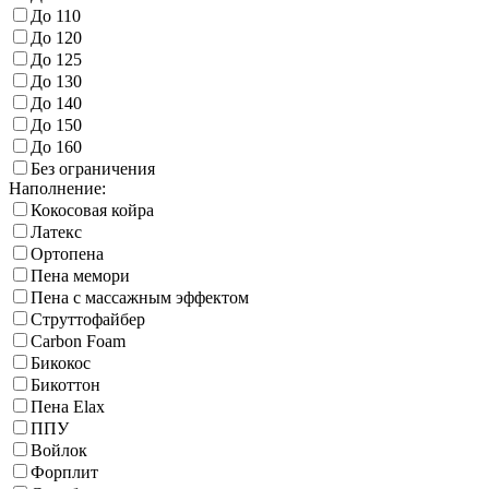
До 110
До 120
До 125
До 130
До 140
До 150
До 160
Без ограничения
Наполнение:
Кокосовая койра
Латекс
Ортопена
Пена мемори
Пена с массажным эффектом
Струттофайбер
Carbon Foam
Бикокос
Бикоттон
Пена Elax
ППУ
Войлок
Форплит