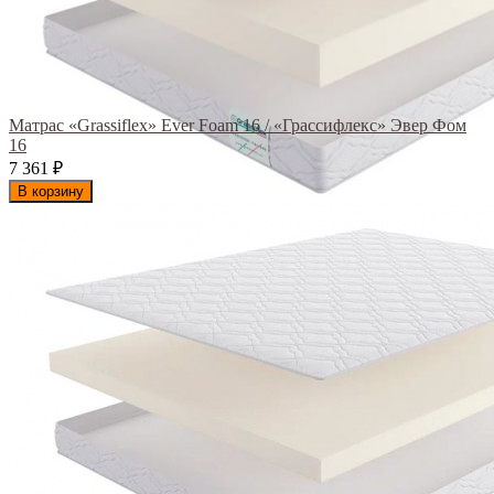
Матрас «Grassiflex» Ever Foam 16 / «Грассифлекс» Эвер Фом
16
7 361
₽
В корзину