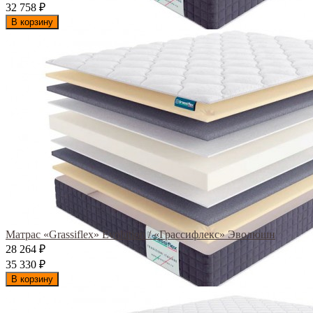
32 758
₽
В корзину
Матрас «Grassiflex» Evolution / «Грассифлекс» Эволюшн
28 264
₽
35 330
₽
В корзину