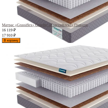
Матрас «Grassiflex» Gravity/ «Грассифлекс» Гравити
16 119
₽
17 910
₽
В корзину