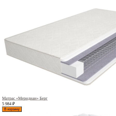
Матрас «Меридиан» Берг
5 984
₽
В корзину