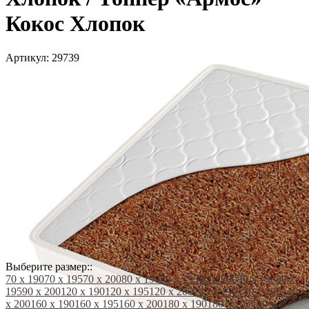
Кокос Хлопок
Артикул:
29739
Выберите размер::
70 х 190
70 х 195
70 х 200
80 х 190
80 х 195
80 х 200
90 х 190
90 х
195
90 х 200
120 х 190
120 х 195
120 х 200
140 х 190
140 х 195
140
х 200
160 х 190
160 х 195
160 х 200
180 х 190
180 х 195
180 х