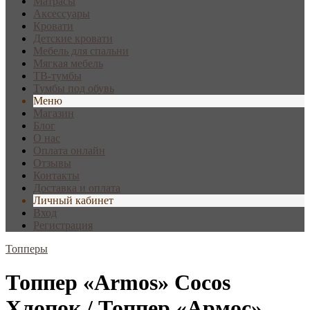
Матрасы
Аксессуары
Кровати
Детские кровати
Мебель для спальни
Мягкая мебель
ТВ-тумбы
Тумбы под обувь
Меню
Магазин
Блог
О нас
Оплата онлайн
Отзывы
Контакты
Доставка и оплата
Личный кабинет
Вход
Регистрация
Топперы
Топпер «Armos» Cocos
Хлопок / Топпер «Армос»