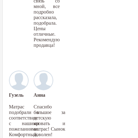
связь со
мной, все
подробно
рассказала,
подобрала.
Цены
отличные.
Рекомендую
продавца!
Гузель
Анна
Матрас
Спасибо
подобрали в
большое за
соответствии
детскую
с нашими
кровать и
пожеланиями.
матрас! Сынок
Комфортный,
доволен!