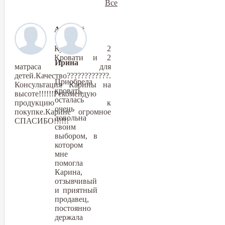
Все
Алексей
Купили 2
Кровати и 2
Ирина
матраса для
детей.Качество????????????.
Приобрела
Консультация Карины на
кровать,
высоте!!!!!!Рекомендую
осталась
продукцию к
очень
покупке.Карине огромное
довольна
СПАСИБО!!!!!!
своим
выбором, в
котором
мне
помогла
Карина,
отзывчивый
и приятный
продавец,
постоянно
держала