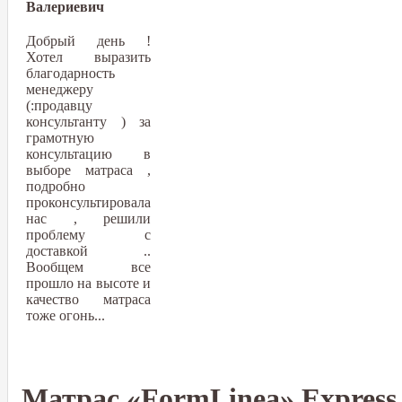
Валериевич
Добрый день !
Хотел выразить
благодарность
менеджеру
(:продавцу
консультанту ) за
грамотную
консультацию в
выборе матраса ,
подробно
проконсультировала
нас , решили
проблему с
доставкой ..
Вообщем все
прошло на высоте и
качество матраса
тоже огонь...
Матрас «FormLinea» Express