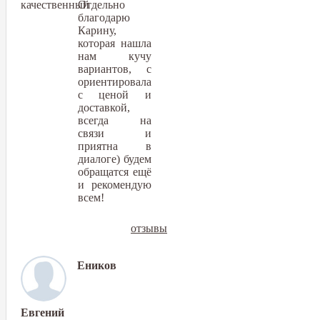
качественный
Отдельно
благодарю
Карину,
которая нашла
нам кучу
вариантов, с
ориентировала
с ценой и
доставкой,
всегда на
связи и
приятна в
диалоге) будем
обращатся ещё
и рекомендую
всем!
отзывы
Еников
Евгений